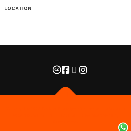
LOCATION
Copyright © 2026 Toubkal Ecolodge -Cozy Accommodation in
Atlas mountains - Imlil - Toubkal
–
OnePress
theme by
FameThemes