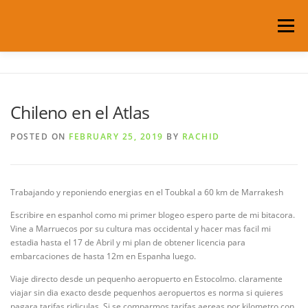
Skip
to
Menu
content
HOME
ABOUT US
ROOMS & RATES
Chileno en el Atlas
SERVICES
LOCATION
POSTED ON
FEBRUARY 25, 2019
BY
RACHID
TOURS AND ACTIVITIES
CONTACT
Trabajando y reponiendo energias en el Toubkal a 60 km de Marrakesh
Escribire en espanhol como mi primer blogeo espero parte de mi bitacora.
Vine a Marruecos por su cultura mas occidental y hacer mas facil mi
MY ACCOUNT
estadia hasta el 17 de Abril y mi plan de obtener licencia para
embarcaciones de hasta 12m en Espanha luego.
Viaje directo desde un pequenho aeropuerto en Estocolmo. claramente
viajar sin dia exacto desde pequenhos aeropuertos es norma si quieres
pagara tarifas ridiculas. Si se comparmos tarifas aereas por kilometro con