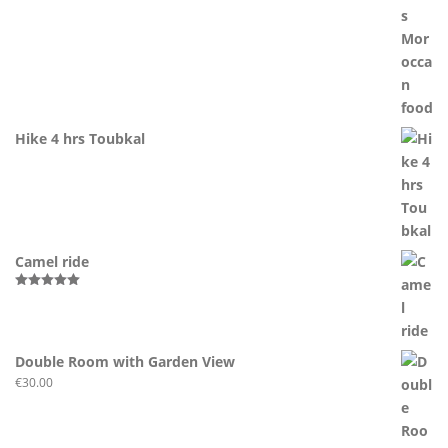
Hike 4 hrs Toubkal
Camel ride
Rated
5.00
out of 5
Double Room with Garden View
€
30.00