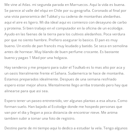
Me vine al Atlas. mi segunda parada en Marruecos. Aqui la vida es buena.
Se parece al valle del elqui en Chile por su geografia. Coronado al final por
una vista panoramica del Tubkal y su cadena de montanhas aledanhas.
aqui el aire es ligero. Mi dia ideal aqui es comienzo con desayuno de carbo
y proteina. Si bien trabajo en el computador en la oficina de un ecolodge.
Ayudo en las faenas de la tierra para los cultivos aledanhos. Poca verdura
por que no siento hambre. Prefiero asegurar lo basico. El pan es muy
bueno. Un estilo de pan francés muy leudado y batido. Se seca en semolina
antes de hornear. Muy blando de buen perfume crocante. Es bastante
bueno y pagas 1 Mad por una holgaza.
Hay senderos y me preparo para subir el Toulkab es lo mas alto por aca y
un oasis literalmente frente el Sahara. Sudamerica te hace de montanha.
Estamos preparados idealmente. Despues de una semana resfriado
espero estar mejor ahora. Mentalmente llego arriba trotando pero hay que
alinearse para que asi sea.
Espero tener un paseo entretenido, ver algunas plantas a esa altura. Como
forman suelo. Han bajado al Ecolodge donde me hospedo personas que
van por el dia y llegan a poca distancia de encontrar nieve. Me anima
tambien subir a tomar una foto de registro.
Destino parte de mi tiempo aqui lo dedico a estudiar la vela. Tengo algunos